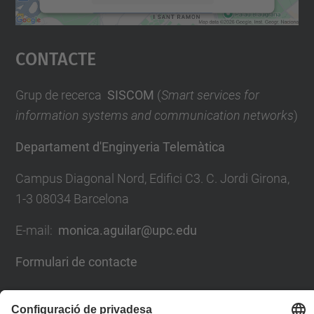
Accepta
Contacte
powered by
Usercentrics Consent
Management Platform
Grup de recerca
SISCOM
(
Smart services for
information systems and communication networks
)
Departament d'Enginyeria Telemàtica
Campus Diagonal Nord, Edifici C3. C. Jordi Girona,
1-3 08034 Barcelona
E-mail:
monica.aguilar@upc.edu
Formulari de contacte
Llista Xarxes Socials