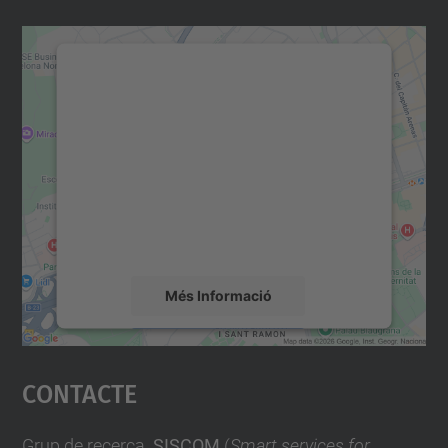
Necessitem el vostre
consentiment per carregar el
servei Google Maps!
Utilitzem un servei de tercers per incrustar
contingut del mapa que pugui recollir dades
sobre la vostra activitat. Reviseu-ne els
detalls i accepteu el servei per veure el
mapa.
Més Informació
Accepta
Contacte
powered by
Usercentrics Consent
Management Platform
Grup de recerca
SISCOM
(
Smart services for