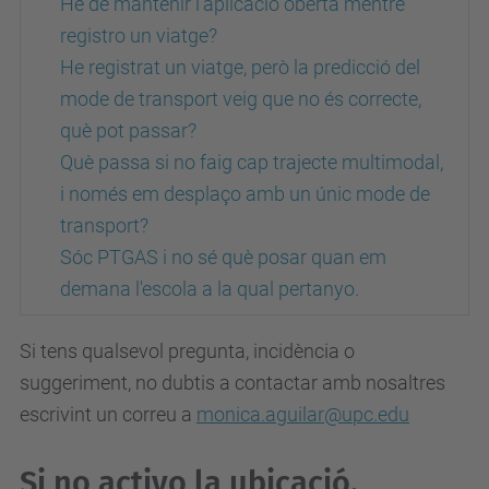
He de mantenir l’aplicació oberta mentre
registro un viatge?
He registrat un viatge, però la predicció del
mode de transport veig que no és correcte,
què pot passar?
Què passa si no faig cap trajecte multimodal,
i només em desplaço amb un únic mode de
transport?
Sóc PTGAS i no sé què posar quan em
demana l'escola a la qual pertanyo.
Si tens qualsevol pregunta, incidència o
suggeriment, no dubtis a contactar amb nosaltres
escrivint un correu a
monica.aguilar@upc.edu
Si no activo la ubicació,