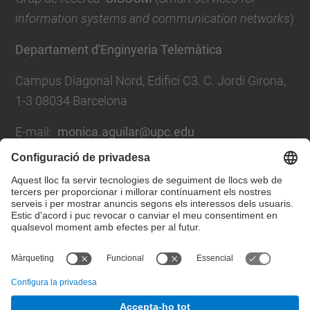
information systems and communication networks
)
Departament d'Enginyeria Telemàtica
Campus Diagonal Nord, Edifici C3. C. Jordi Girona,
1-3 08034 Barcelona
E-mail:
monica.aguilar@upc.edu
Formulari de contacte
Llista Xarxes Socials