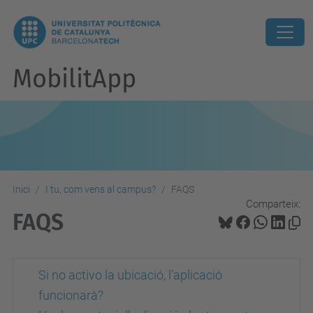
MobilitApp
Inici
I tu, com vens al campus?
FAQS
Comparteix:
FAQS
Si no activo la ubicació, l’aplicació
funcionarà?