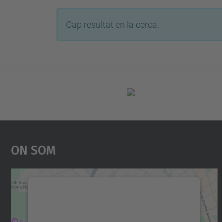
Cap resultat en la cerca.
On Som
Necessitem el vostre consentiment
per carregar el servei Google Maps!