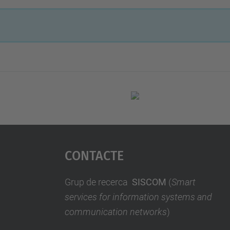
Contacte
Grup de recerca
SISCOM
(
Smart
services for information systems and
communication networks
)