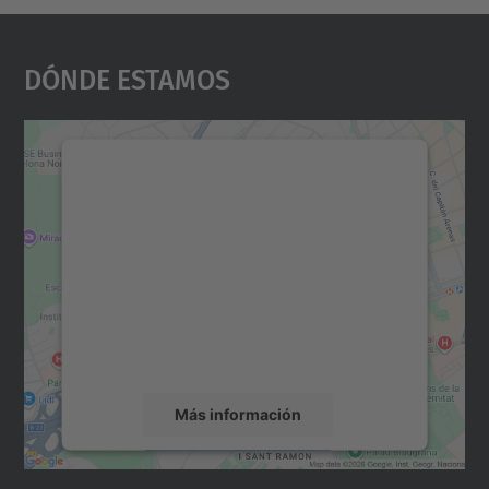
Dónde Estamos
Necesitamos su consentimiento
para cargar el servicio Google
Maps.
Utilizamos un servicio de terceros para
incrustar contenido de mapas que puede
recopilar datos sobre su actividad. Le
rogamos que revise los detalles y acepte el
servicio para ver este mapa.
Más información
Aceptar