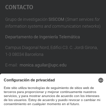
Contacto
powered by
Usercentrics Consent
Management Platform
Grupo de investigación
SISCOM
(
Smart services for
information systems and communication networks
)
Departamento de Ingeniería Telemática
Campus Diagonal Nord, Edifici C3. C. Jordi Girona,
1-3 08034 Barcelona
E-mail:
monica.aguilar@upc.edu
Formulario de contacto
Lista Redes Sociales